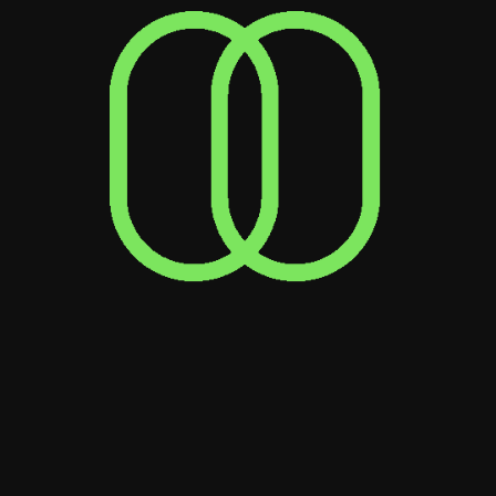
encaja perfectamente en la categoría de
ropa deportiva, la tendencia de moda más
actual en la que el estilo se combina con la
comodidad.
5. De hecho
Si alguna vez hubo alguna duda de que
publicar regularmente contenido de alta
calidad es clave para ganarse a los
consumidores millennials conocedores de lo
digital, Indeed la ha destrozado de una vez
por todas. El gigante de la búsqueda de
empleo
publicación de marca
está repleto de
información útil para empleados que buscan
carrera y empresas que buscan talento.
Indeed se mantiene al tanto de los últimos