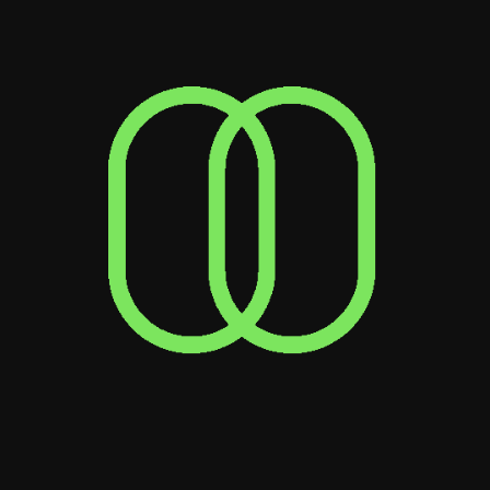
No solo son
divertidos y
creativos, sino que
también tienen la
capacidad técnica
para ofrecer
soluciones que
realmente
funcionan para