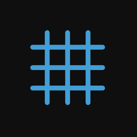
marketing para
organizaciones
sin fines de lucro
de servicio
completo
El marketing para organizaciones sin fines
de lucro consiste en construir un
movimiento que genere cambio e inspire a la
acción. Con Terra como tu aliado, no solo
estás contratando a un equipo de expertos:
estás ganando defensores de tu misión,
comprometidos con hacer realidad tu visión.
Desde aumentar la visibilidad hasta