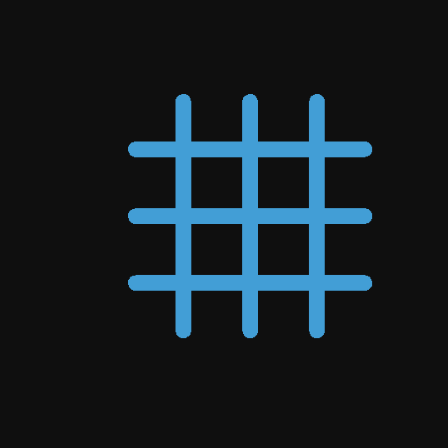
gaitasun tekniko
handia ere badute
Stifelentzat
benetan
funtzionatzen
duten irtenbideak
emateko.”
Beth Hyser